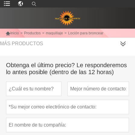

Inicio
>
Productos
>
maquillaje
>
Loción para broncear
MÁS PRODUCTOS
Obtenga el último precio? Le responderemos
lo antes posible (dentro de las 12 horas)