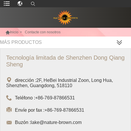

Inicio
>
Contacte con nosotros
MÁS PRODUCTOS
Tecnología limitada de Shenzhen Dong Qiang
Sheng

dirección :
2F, HeBei Industrial Zoon, Long Hua,
Shenzhen, Guangdong, 518110

Teléfono :
+86-769-87866531

Envíe por fax :
+86-769-87866531

Buzón :
lake@nature-brown.com