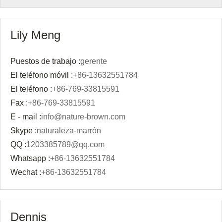
Lily Meng
Puestos de trabajo :
gerente
El teléfono móvil :
+86-13632551784
El teléfono :
+86-769-33815591
Fax :
+86-769-33815591
E - mail :
info@nature-brown.com
Skype :
naturaleza-marrón
QQ :
1203385789@qq.com
Whatsapp :
+86-13632551784
Wechat :
+86-13632551784
Dennis