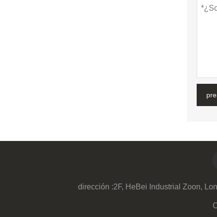
pre
dirección :
2F, HeBei Industrial Zoon, 
C