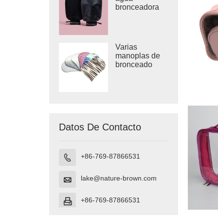
bronceadora
para aplicar
loción
bronceadora y
agua
Varias
bronceadora
manoplas de
bronceado
estampadas
con manoplas
de
autobronceado
con logo
impreso
Datos De Contacto
+86-769-87866531

lake@nature-brown.com

+86-769-87866531
