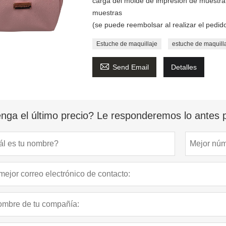
carga del molde de impresión de muestra 
muestras
(se puede reembolsar al realizar el pedid
Estuche de maquillaje
estuche de maquilla

Send Email
Detalles
nga el último precio? Le responderemos lo antes p