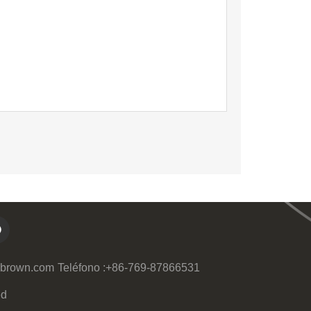

-brown.com
Teléfono :
+86-769-87866531
ed