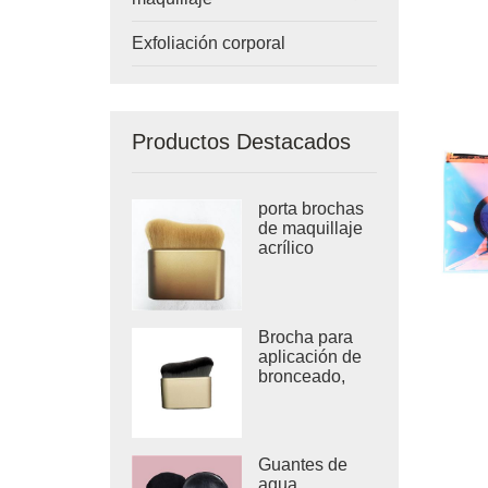
Exfoliación corporal
Productos Destacados
porta brochas
de maquillaje
acrílico
Brocha para
aplicación de
bronceado,
tamaño de
viaje, brocha
para
maquillaje
Guantes de
agua