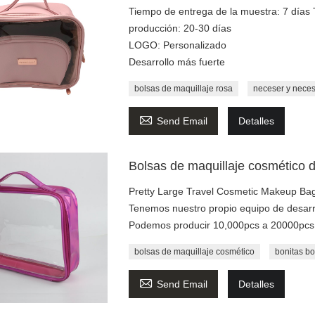
Tiempo de entrega de la muestra: 7 días
producción: 20-30 días
LOGO: Personalizado
Desarrollo más fuerte
bolsas de maquillaje rosa
neceser y neces

Send Email
Detalles
Bolsas de maquillaje cosmético d
Pretty Large Travel Cosmetic Makeup Ba
Tenemos nuestro propio equipo de desarro
Podemos producir 10,000pcs a 20000pcs b
bolsas de maquillaje cosmético
bonitas bo

Send Email
Detalles