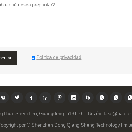
Política de privacidad
sentar









Long Hua, Shenzhen, Guangdong, 518110
Buzón :
lake@nature
opyright por © Shenzhen Dong Qiang Sheng Technology limit