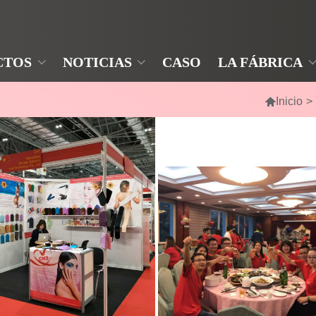
CTOS
NOTICIAS
CASO
LA FÁBRICA

Inicio
>