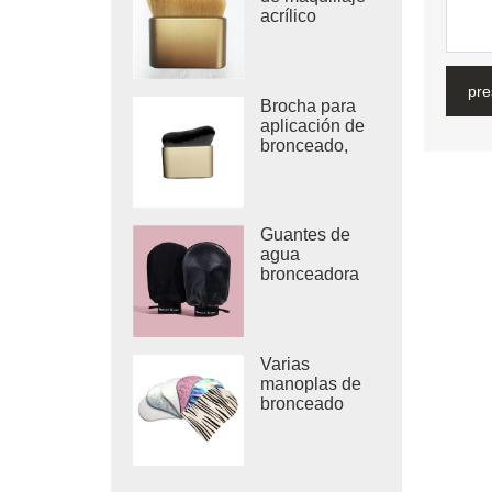
acrílico
pre
Brocha para
aplicación de
bronceado,
tamaño de
viaje, brocha
para
maquillaje
Guantes de
agua
bronceadora
para aplicar
loción
bronceadora y
agua
Varias
bronceadora
manoplas de
bronceado
estampadas
con manoplas
de
autobronceado